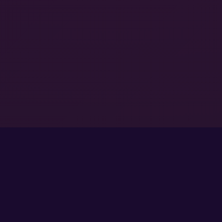
Лицензированное казино